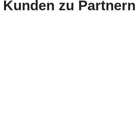
Kunden zu Partnern
Für vollkommene Zufriedenheit sind wir das
Bindeglied zwischen Ihnen als unseren
Kunden und Ihren Kunden, den Empfängern.
Dabei fokussieren wir eine
partnerschaftliche Zusammenarbeit und
eine Kooperation aller Beteiligten.